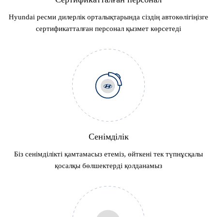
Hyundai ресми дилерлік орталықтарында сіздің автокөлігіңізге
сертификатталған персонал қызмет көрсетеді
Сенімділік
Біз сенімділікті қамтамасыз етеміз, өйткені тек түпнұсқалы
қосалқы бөлшектерді қолданамыз