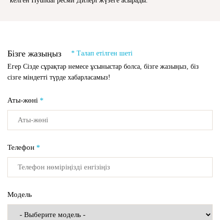
келген Hyundai ресми Дилері жүзеге асырады.
Бізге жазыңыз
* Талап етілген шеті
Егер Сізде сұрақтар немесе ұсыныстар болса, бізге жазыңыз, біз
сізге міндетті түрде хабарласамыз!
Аты-жөні
*
Телефон
*
Модель