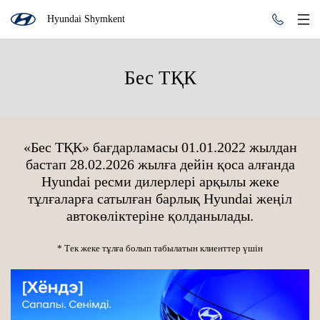
Hyundai Shymkent
Бес ТҚК
«Бес ТҚК» бағдарламасы 01.01.2022 жылдан
бастап 28.02.2026 жылға дейін қоса алғанда
Hyundai ресми дилерлері арқылы жеке
тұлғаларға сатылған барлық Hyundai жеңіл
автокөліктеріне қолданылады.
* Тек жеке тұлға болып табылатын клиенттер үшін