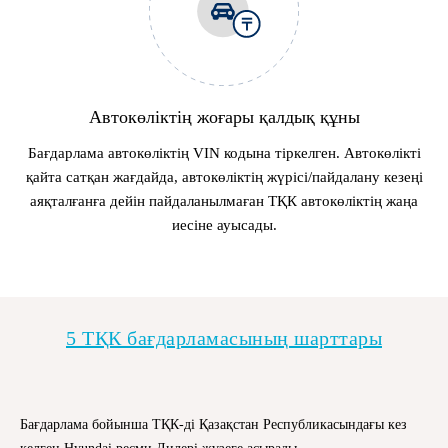
Автокөліктің жоғары қалдық құны
Бағдарлама автокөліктің VIN кодына тіркелген. Автокөлікті
қайта сатқан жағдайда, автокөліктің жүрісі/пайдалану кезеңі
аяқталғанға дейін пайдаланылмаған ТҚК автокөліктің жаңа
иесіне ауысады.
5 ТҚК бағдарламасының шарттары
Бағдарлама бойынша ТҚК-ді Қазақстан Республикасындағы кез