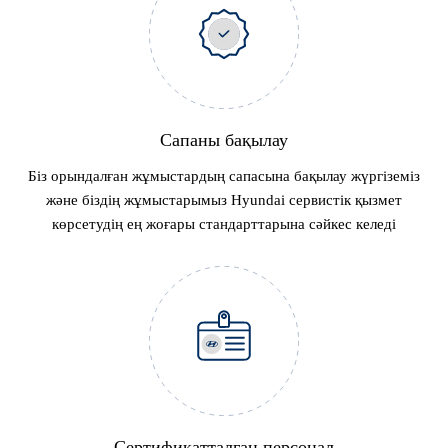
Сапаны бақылау
Біз орындалған жұмыстардың сапасына бақылау жүргіземіз
және біздің жұмыстарымыз Hyundai сервистік қызмет
көрсетудің ең жоғары стандарттарына сәйкес келеді
Сертификатталған персонал