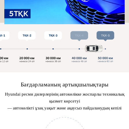
Бағдарламаның артықшылықтары
Hyundai ресми дилерлерінің автокөлікке жоспарлы техникалық
қызмет көрсетуі
— автокөлікті ұзақ уақыт және ақаусыз пайдаланудың кепілі