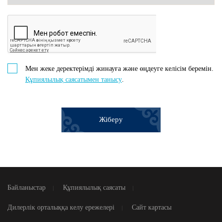
Мен жеке деректерімді жинауға және өңдеуге келісім беремін.
Құпиялылық саясатымен танысу
.
Жіберу
Байланыстар
Құпиялылық саясаты
Дилерлік орталыққа келу ережелері
Сайт картасы