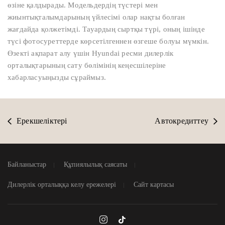
өзіне қалдырады. Модельдердің түстері мен
жиынтықталымдарының үйлесімі олар нақты болған
жағдайда қолжетімді. Тауардың сыртқы түрі, оның ішінде
түсі фотосуреттерде көрсетілгеннен өзгеше болуы мүмкін.
Өзекті ақпарат алу үшін Hyundai ресми дилерлік
орталықтарының сату бөлімінің кеңесшілеріне
хабарласуыңызды сұраймыз.
Ерекшеліктері
Автокредиттеу
Байланыстар
Құпиялылық саясаты
Дилерлік орталыққа келу ережелері
Сайт картасы