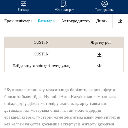
Бағалар
Жеке ақпарат
Тест-драйвқа
CUSTIN
Ерекшеліктері
Бағалары
Автокредиттеу
Дизайн
Өнімді
CUSTIN
Жүктеу pdf
CUSTIN
Пайдалану жөніндегі нұсқаулық
*Бұл ақпарат танысу мақсатында берілген, жария оферта
болып табылмайды. Hyundai Auto Kazakhstan компаниясы
өнімдерді үздіксіз жетілдіру және жақсарту саясатын
ұстанады, ол жоғарыда сипатталған модельдердің
ерекшеліктерін, түстерін және жиынтықталым элементтерін
кез келген уақытта қосымша ескертусіз өзгерту құқығын