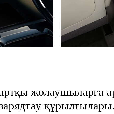
артқы жолаушыларға а
зарядтау құрылғылары