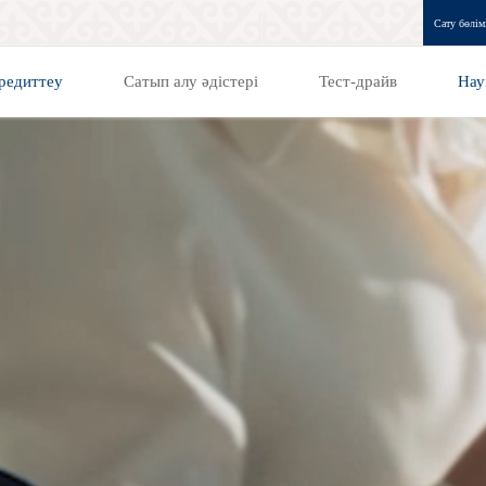
Сату бөлім
редиттеу
Сатып алу әдістері
Тест-драйв
Нау