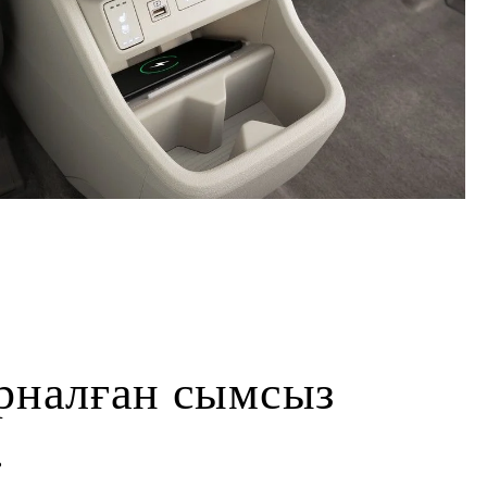
рналған сымсыз
.