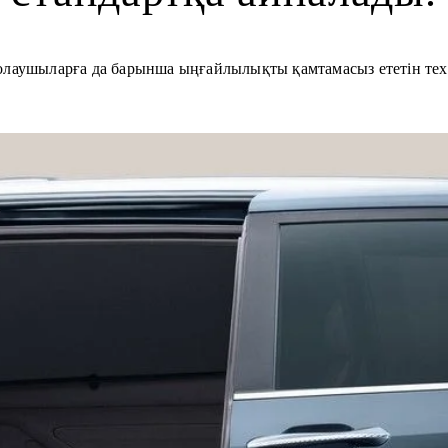
олаушыларға да барынша ыңғайлылықты қамтамасыз ететін те