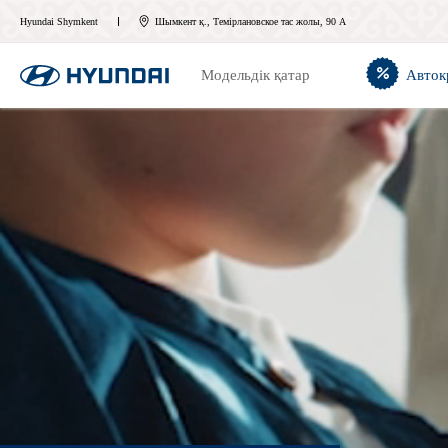
Hyundai Shymkent
Шымкент қ., Темірлановское тас жолы, 90 А
Модельдік қатар
Авток