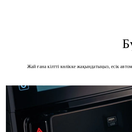
Б
Жай ғана кілтті көлікке жақындатыңыз, есік авто