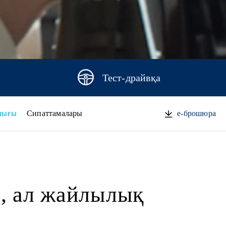
Тест-драйвқа
лығы
Сипаттамалары
e-брошюра
і, ал жайлылық