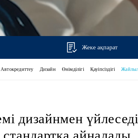
Жеке ақпарат
Автокредиттеу
Дизайн
Өнімділігі
Қауіпсіздігі
Жайлы
мі дизайнмен үйлесед
стандартқа айналады.