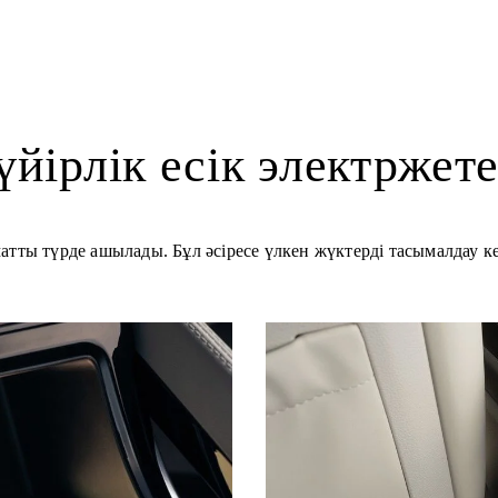
үйірлік есік электржете
матты түрде ашылады. Бұл әсіресе үлкен жүктерді тасымалдау к