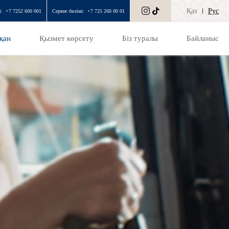
Қаз
Рус
і:
+7 7252 600 001
Сервис бөлімі:
+7 725 260 00 01
қан
Қызмет көрсету
Біз туралы
Байланыс