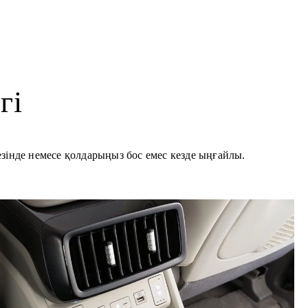
гі
езінде немесе қолдарыңыз бос емес кезде ыңғайлы.