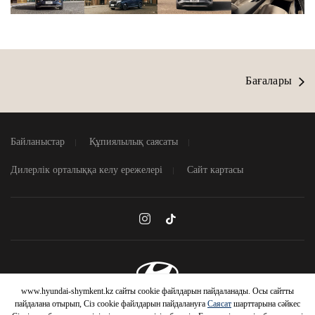
Бағалары
Байланыстар
Құпиялылық саясаты
Дилерлік орталыққа келу ережелері
Сайт картасы
www.hyundai-shymkent.kz сайты cookie файлдарын пайдаланады. Осы сайтты
© 2026 Hyundai Motor Company
пайдалана отырып, Сіз cookie файлдарын пайдалануға
Саясат
шарттарына сәйкес