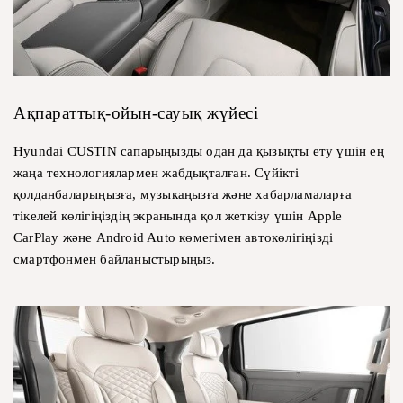
Ақпараттық-ойын-сауық жүйесі
Hyundai CUSTIN сапарыңызды одан да қызықты ету үшін ең
жаңа технологиялармен жабдықталған. Сүйікті
қолданбаларыңызға, музыкаңызға және хабарламаларға
тікелей көлігіңіздің экранында қол жеткізу үшін Apple
CarPlay және Android Auto көмегімен автокөлігіңізді
смартфонмен байланыстырыңыз.