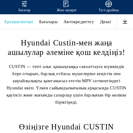
Бағалар
Жеке ақпарат
Тест-драйвқа
CUSTIN
Ерекшеліктері
Бағалары
Автокредиттеу
Дизайн
Өнімді
Hyundai Custin-мен жаңа
ашылулар әлеміне қош келдіңіз!
CUSTIN — тіпті алыс қашықтыққа саяхаттауға мүмкіндік
бере отырып, барлық отбасы мүшелеріне кеңістік пен
ыңғайлылықты қамтамасыз ететін MPV сегментіндегі
Hyundai өкілі. Үлкен сыйымдылығының арқасында CUSTIN
қауіпсіз және жағымды сапарлар үшін барлығын бір көлікке
біріктіреді.
Өзіңізге Hyundai CUSTIN