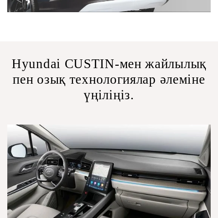
Hyundai CUSTIN-мен жайлылық
пен озық технологиялар әлеміне
үңіліңіз.