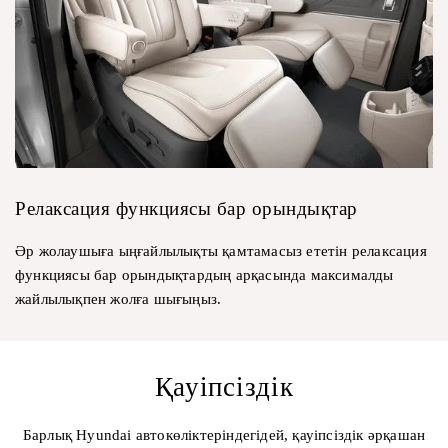
Релаксация функциясы бар орындықтар
Әр жолаушыға ыңғайлылықты қамтамасыз ететін релаксация
функциясы бар орындықтардың арқасында максималды
жайлылықпен жолға шығыңыз.
Қауіпсіздік
Барлық Hyundai автокөліктеріндегідей, қауіпсіздік әрқашан