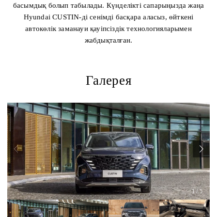
басымдық болып табылады. Күнделікті сапарыңызда жаңа
Hyundai CUSTIN-ді сенімді басқара аласыз, өйткені
автокөлік заманауи қауіпсіздік технологияларымен
жабдықталған.
Галерея
1
/
5