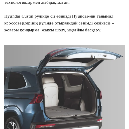
технологиялармен жабдықталған.
Hyundai Custin рулінде сіз өзіңізді Hyundai-нің танымал
кроссоверлерінің рулінде отырғандай сенімді сезінесіз –
жоғары қондырма, жақсы шолу, ыңғайлы басқару.