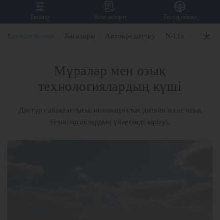
Бағалар
Жеке ақпарат
Тест-драйвқа
SONATA
Ерекшеліктері
Бағалары
Автокредиттеу
N-Line
Дизай
Мұралар мен озық
технологиялардың күші
Дәстүр сабақтастығы, инновациялық дизайн және озық
технологиялардың үйлесімді кірігуі.