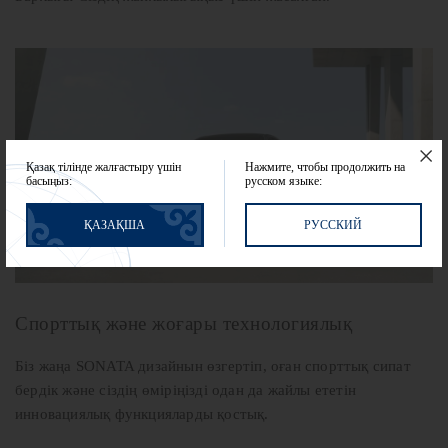
Қазақ тілінде жалғастыру үшін
Нажмите, чтобы продолжить на
басыңыз:
русском языке:
ҚАЗАҚША
РУССКИЙ
Спорттық және жоғары технологиялық
Біз жаңа SONATA дизайнын өзгертіп, оған спорттық сипат
бердік және сіздің өміріңізді одан да жайлы ететін
инновациялық функцияларды қостық.