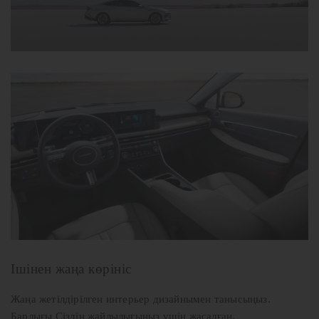
Ішінен жаңа көрініс
Жаңа жетілдірілген интерьер дизайнымен танысыңыз.
Барлығы Сіздің жайлылығыңыз үшін жасалған.