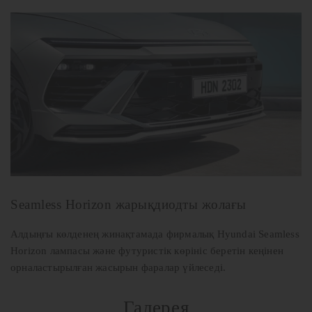
Seamless Horizon жарықдиодты жолағы
Алдыңғы көлденең жинақтамада фирмалық Hyundai Seamless
Horizon лампасы және футуристік көрініс беретін кеңінен
орналастырылған жасырын фаралар үйлеседі.
Галерея