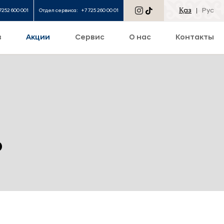
Қаз
Рус
7252 600 001
Отдел сервиса:
+7 725 260 00 01
в
Акции
Сервис
О нас
Контакты
ь