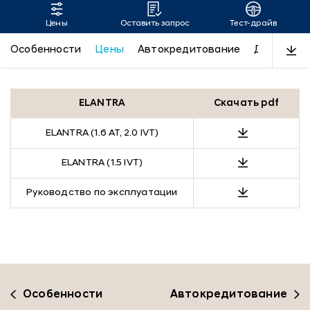
Цены
Оставить запрос
Тест-драйв
ELANTRA
Особенности
Цены
Автокредитование
Дизайн
ELANTRA
Скачать pdf
ELANTRA (1.6 AT, 2.0 IVT)
ELANTRA (1.5 IVT)
Руководство по эксплуатации
Особенности
Автокредитование