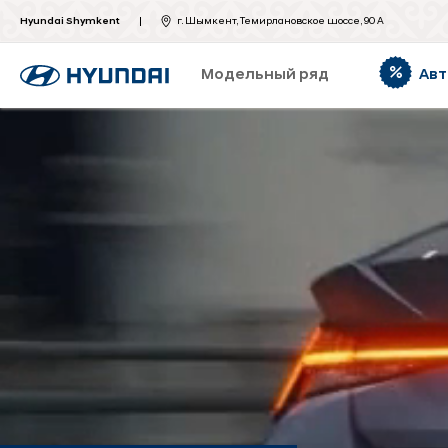
Hyundai Shymkent
г. Шымкент, Темирлановское шоссе, 90 А
Модельный ряд
Авт