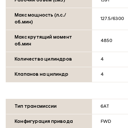
Рабочий объем (см3)
1591
Макс мощность (л.с./
127.5/6300
об.мин)
Макс крутящий момент
4850
об.мин
Количество цилиндров
4
Клапанов на цилиндр
4
Тип трансмиссии
6AT
Конфигурация привода
FWD