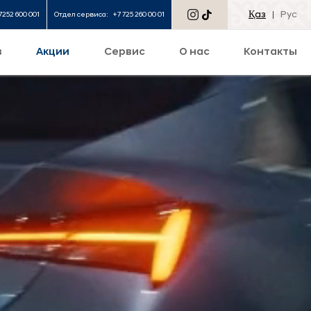
Қаз
Рус
7252 600 001
Отдел сервиса:
+7 725 260 00 01
в
Акции
Сервис
О нас
Контакты