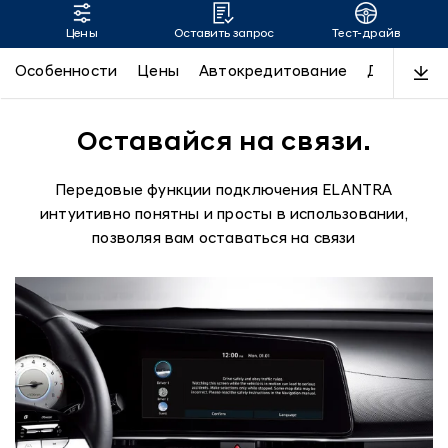
Цены
Оставить запрос
Тест-драйв
ELANTRA
Особенности
Цены
Автокредитование
Дизайн
Оставайся на связи.
Передовые функции подключения ELANTRA
интуитивно понятны и просты в использовании,
позволяя вам оставаться на связи