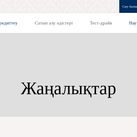
Сату бөлім
редиттеу
Сатып алу әдістері
Тест-драйв
Нау
Жаңалықтар