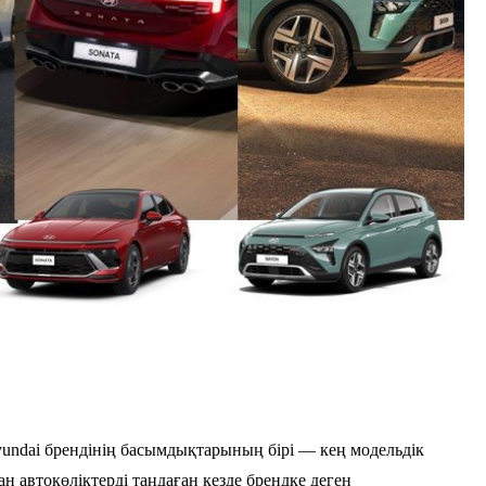
yundai брендінің басымдықтарының бірі — кең модельдік
н автокөліктерді таңдаған кезде брендке деген