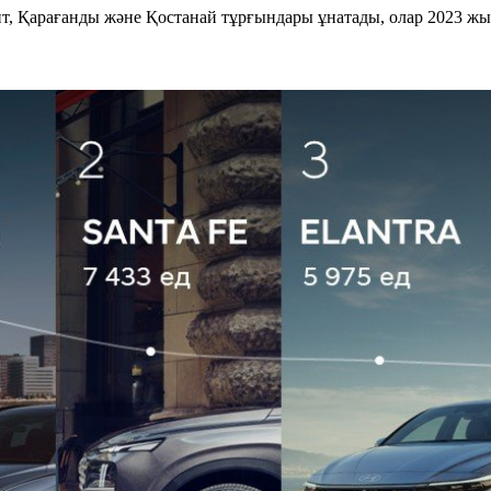
т, Қарағанды және Қостанай тұрғындары ұнатады, олар 2023 жы