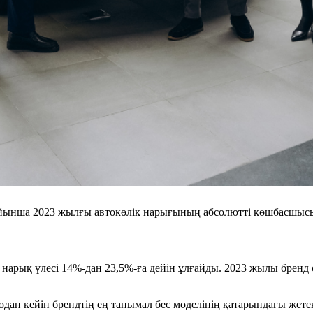
йынша 2023 жылғы автокөлік нарығының абсолютті көшбасшысы. 
, нарық үлесі 14%-дан 23,5%-ға дейін ұлғайды. 2023 жылы бре
ан кейін брендтің ең танымал бес моделінің қатарындағы жетекш