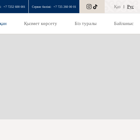
Қаз
Рус
і:
+7 7252 600 001
Сервис бөлімі:
+7 725 260 00 01
қан
Қызмет көрсету
Біз туралы
Байланыс