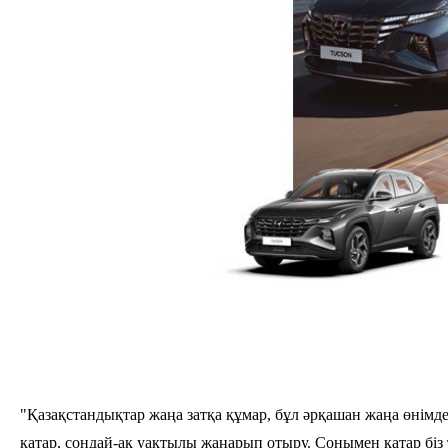
"Қазақстандықтар жаңа затқа құмар, бұл әрқашан жаңа өнімд
қатар, сондай-ақ уақтылы жаңарып отыру. Сонымен қатар біз