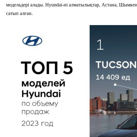
модельдері алады. Hyundai-ні алматылықтар, Астана, Шымкен
сатып алған.