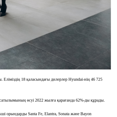
Еліміздің 18 қаласындағы дилерлер Hyundai-нің 46 725
нд сатылымының өсуі 2022 жылға қарағанда 62%-ды құрады.
і орындарды Santa Fe, Elantra, Sonata және Bayon