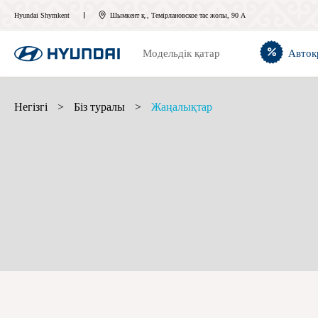
Hyundai Shymkent
Шымкент қ., Темірлановское тас жолы, 90 А
Модельдік қатар
Авток
Негізгі
>
Біз туралы
>
Жаңалықтар