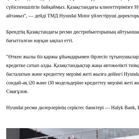
сүйіспеншілігін байқаймыз. Қазақстандағы клиенттерімізге
айтамыз", — дейді ТМД Hyundai Motor үйлестіруші директо
Брендтің Қазақстандағы ресми дистрибьюторының айтуынша, 
бағытталған науқан ықпал етті.
"Өткен жылы біз қаржы ұйымдарымен бірлесіп тұтынушыларға 
кредитке сатып алды. Қазақстандықтар жаңа автокөлікті тиі
басталатын және кредиттеу мерзімі жеті жылға дейінгі Hyund
сондай-ақ i20 және i30 модельдеріне кредиттеу мерзімі жеті
Смағұлов.
Hyundai ресми дилерлерінің серіктес банктері — Halyk Bank, 