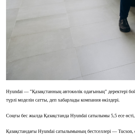
Hyundai — "Қазақстанның автокөлік одағының" деректері бо
түрлі моделін сатты, деп хабарлады компания өкілдері.
Соңғы бес жылда Қазақстанда Hyundai сатылымы 5,5 есе өсті
Қазақстандағы Hyundai сатылымының бестселлері — Tucson, од