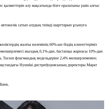
вис қызметтерін алу мақсатында бізге оралатыны үшін алғыс
 автокөлік сатып алудың тиімді шарттарын ұсынуға
көліктердің жалпы көлемінің 60%-ын біздің клиенттеріміз
қы мөлшерлемесі жылдық 0,1%-дан, бастапқы жарнасы 10%-дан
aria, Tucson флагмандық модельдеріне 2,4% мөлшерлемемен;
і Қазақстандағы Hyundai дистрибуциясының директоры Марат
 Банк.