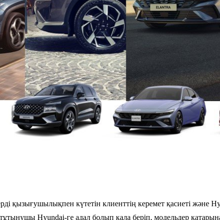
ерді қызығушылықпен күтетін клиенттің керемет қасиеті және H
 тұтынушы Hyundai-ге адал болып қала беріп, модельдер қатарына