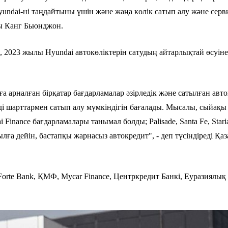
 Hyundai-ні таңдайтыны үшін және жаңа көлік сатып алу және сер
ры Канг Бьюнджон.
2023 жылы Hyundai автокөліктерін сатудың айтарлықтай өсуіне
арналған бірқатар бағдарламалар әзірледік және сатылған авто
мді шарттармен сатып алу мүмкіндігін бағалады. Мысалы, сыйа
ai Finance бағдарламалары танымал болды; Palisade, Santa Fe, St
 жылға дейін, бастапқы жарнасыз автокредит", - деп түсіндіред
Forte Bank, ҚМФ, Mycar Finance, Центркредит Банкі, Еуразиялық