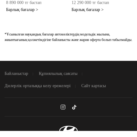
8 890 000 тг бастап
12 290 000 тг бастап
Барлық бағалар >
Барлық бағалар >
*Ұсынылған науқандық бағалар автокөліктердің модельдік жылына,
жиынтығының қолжетімдігіне байланысты және жария оферта болып табылмайды.
Байланыстар
Құпиялылық саясаты
Дилерлік орталыққа келу ережелері
Сайт картасы