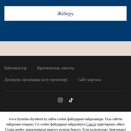
Жіберу
Байланыстар
Құпиялылық саясаты
Дилерлік орталыққа келу ережелері
Сайт картасы
www.hyundai-shymkent.kz сайты cookie файлдарын пайдаланады. Осы сайтты
HYUNDAI
пайдалана отырып, Сіз cookie файлдарын пайдалануға
Саясат
шарттарына сәйкес
Сіздің дербес деректеріңізді өңдеуге келісім бересіз. Егер келіспесеңіз, браузердегі