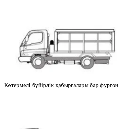
Көтермелі бүйірлік қабырғалары бар фургон