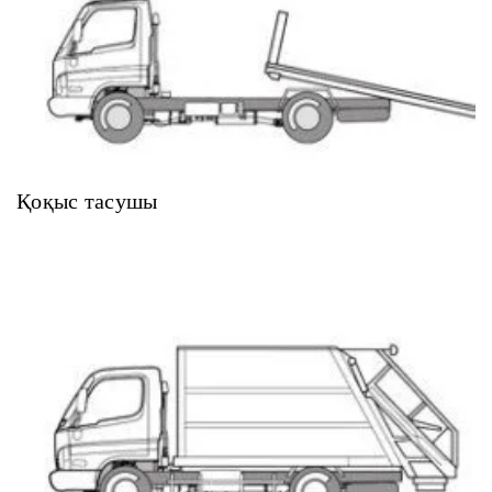
Қоқыс тасушы