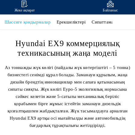
Жеке ақпарат
Байланыс
Шассиге қондырмалар
Ерекшеліктері
Сипаттамалары
Hyundai EX9 коммерциялық
техникасының жаңа моделі
Аз тоннажды жүк көлігі (пайдалы жүк көтергіштігі – 5 тонна)
бизнестегі сенімді құрал болады. Заманауи құрылым, жаңа
дизайн брендтің инновациялар мен сапаға қатынасының
сипаты сияқты. Жүк көлігі Еуро-5 экологиялық нормасына
сәйкес келетін және 5-сатылы механикалық беріліс
қорабымен бірге жұмыс істейтін заманауи дизельдік
қозғалтқышпен жабдықталған. Жүк тасымалдауға арналған
Hyundai EX9 артқы осі нығайтылды және автомобильдің
бағдарлық тұрақтылығы жетілдірілді.