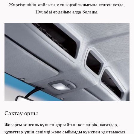
Жүргізушінің жайлығы мен ыңғайлылығына келген кезде,
Hyundai әрдайым алда болады.
Сақтау орны
Жоғарғы консоль күннен қорғайтын көзілдірік, қағаздар,
құжаттар үшін сенімді және сыйымды қуыспен қамтамасыз