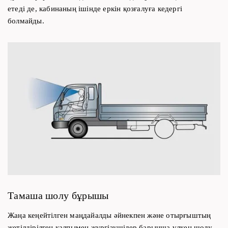
етеді де, кабинаның ішінде еркін қозғалуға кедергі
болмайды.
Тамаша шолу бұрышы
Жаңа кеңейтілген маңдайалды әйнекпен және отырғыштың
жетілдірілген қалпымен жүргізушілер барынша үлкен шолу