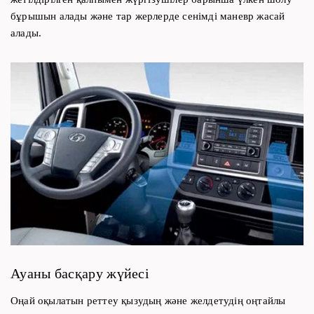
бұрышын алады және тар жерлерде сенімді маневр жасай
алады.
Ауаны басқару жүйесі
Оңай оқылатын реттеу қызудың және желдетудің оңтайлы