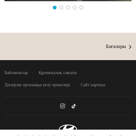
Бағалары
Байланыстар
Құпиялылық саясаты
Дилерлік орталыққа келу ережелері
Сайт картасы