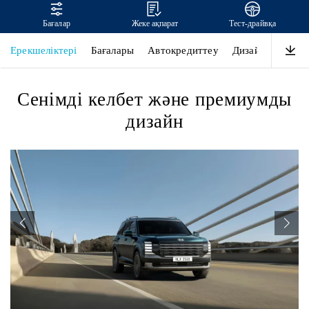
Бағалар
Жеке ақпарат
Тест-драйвқа
Жаңа PALISADE
Ерекшеліктері
Бағалары
Автокредиттеу
Дизайн
Өнімді
Сенімді келбет және премиумды
дизайн