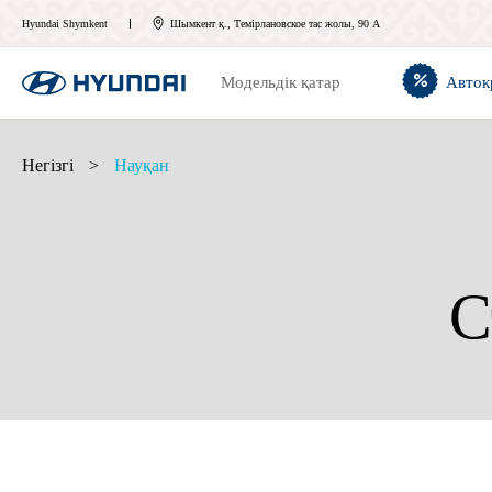
Hyundai Shymkent
Шымкент қ., Темірлановское тас жолы, 90 А
Модельдік қатар
Авток
Негізгі
>
Науқан
С