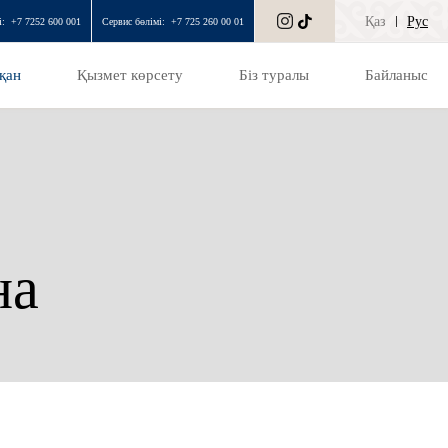
Қаз
Рус
і:
+7 7252 600 001
Сервис бөлімі:
+7 725 260 00 01
қан
Қызмет көрсету
Біз туралы
Байланыс
на