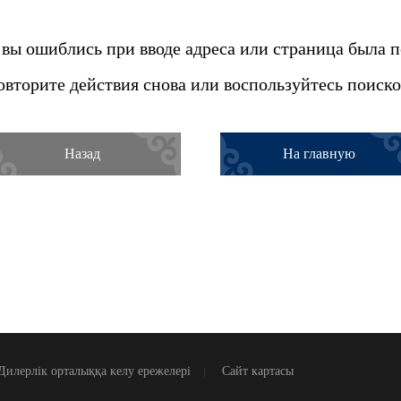
вы ошиблись при вводе адреса или страница была 
овторите действия снова или воспользуйтесь поиско
Назад
На главную
Дилерлік орталыққа келу ережелері
Сайт картасы