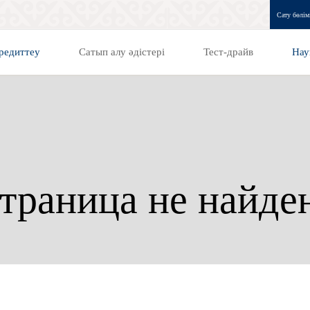
Сату бөлім
редиттеу
Сатып алу әдістері
Тест-драйв
Нау
траница не найде