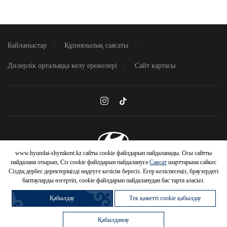
Байланыстар
Құпиялылық саясаты
Дилерлік орталыққа келу ережелері
Сайт картасы
www.hyundai-shymkent.kz сайты cookie файлдарын пайдаланады. Осы сайтты
© 2026 Hyundai Motor Company
пайдалана отырып, Сіз cookie файлдарын пайдалануға
Саясат
шарттарына сәйкес
Сіздің дербес деректеріңізді өңдеуге келісім бересіз. Егер келіспесеңіз, браузердегі
баптауларды өзгертіп, cookie файлдарын пайдаланудан бас тарта аласыз.
Қабылдау
Тек қажетті cookie қабылдау
Қабылдамау