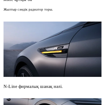
Жылтыр сәндік радиатор торы.
N-Line фирмалық шанақ нәлі.