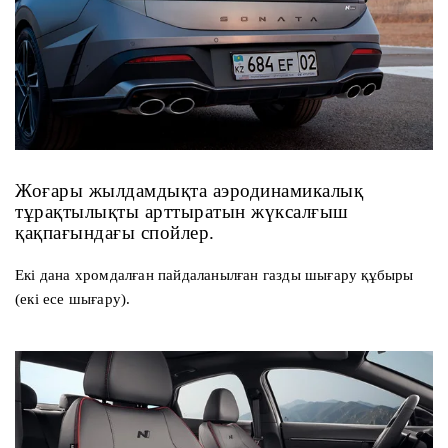
Жоғары жылдамдықта аэродинамикалық
тұрақтылықты арттыратын жүксалғыш
қақпағындағы спойлер.
Екі дана хромдалған пайдаланылған газды шығару құбыры
(екі есе шығару).