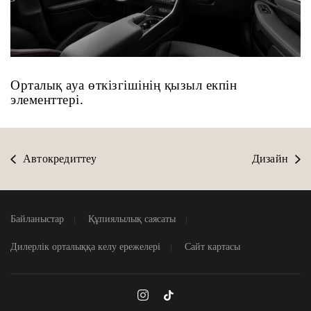
Орталық ауа өткізгішінің қызыл екпін
элементтері.
Автокредиттеу
Дизайн
Байланыстар
Құпиялылық саясаты
Дилерлік орталыққа келу ережелері
Сайт картасы