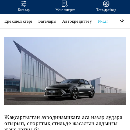
Бағалар
Жеке ақпарат
Тест-драйвқа
SONATA
Ерекшеліктері
Бағалары
Автокредиттеу
N-Line
Дизай
Жақсартылған аэродинамикаға аса назар аудара
отырып, спорттық стильде жасалған алдыңғы
және артқы ба