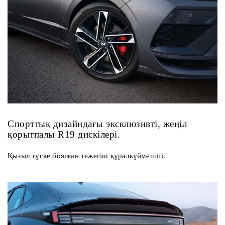
Спорттық дизайндағы эксклюзивті, жеңіл
қорытпалы R19 дискілері.
Қызыл түске боялған тежегіш құралкүймешігі.