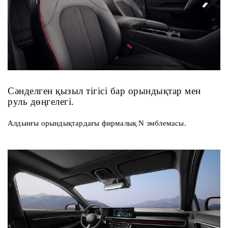
Сәнделген қызыл тігісі бар орындықтар мен
руль дөңгелегі.
Алдынғы орындықтардағы фирмалық N эмблемасы.