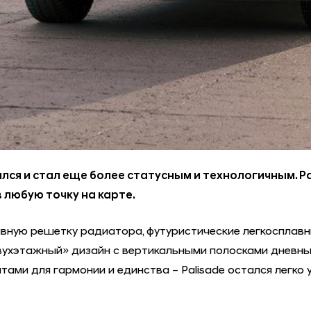
ся и стал еще более статусным и технологичным. Pal
 любую точку на карте.
ивную решетку радиатора, футуристические легкосплавн
хэтажный» дизайн с вертикальными полосками дневных 
ами для гармонии и единства – Palisade остался легко 