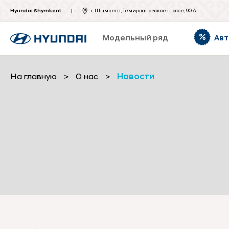
Hyundai Shymkent
г. Шымкент, Темирлановское шоссе, 90 А
Модельный ряд
Авт
На главную
>
О нас
>
Новости