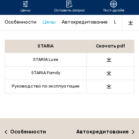
Цены
Оставить запрос
Тест-драйв
STARIA
Особенности
Цены
Автокредитование
LUXE
Пр
STARIA
Скачать pdf
STARIA Luxe
STARIA Family
Руководство по эксплуатации
Особенности
Автокредитование