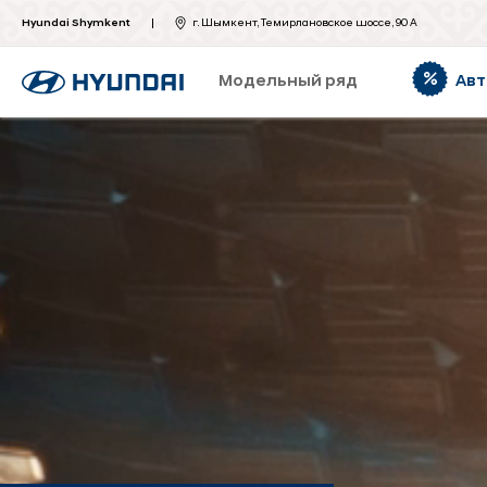
Hyundai Shymkent
г. Шымкент, Темирлановское шоссе, 90 А
Модельный ряд
Авт