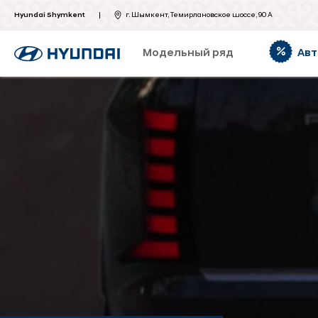
Hyundai Shymkent
г. Шымкент, Темирлановское шоссе, 90 А
Модельный ряд
Авт