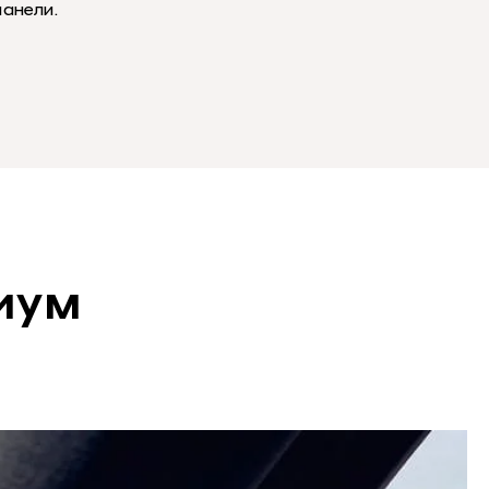
анели.
иум