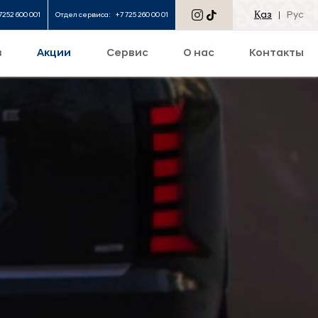
Қаз
Рус
7252 600 001
Отдел сервиса:
+7 725 260 00 01
в
Акции
Сервис
О нас
Контакты