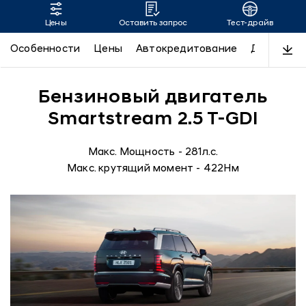
Цены
Оставить запрос
Тест-драйв
Новый PALISADE
Особенности
Цены
Автокредитование
Дизайн
Бензиновый двигатель
Smartstream 2.5 T-GDI
Макс. Мощность - 281л.с.
Макс. крутящий момент - 422Нм