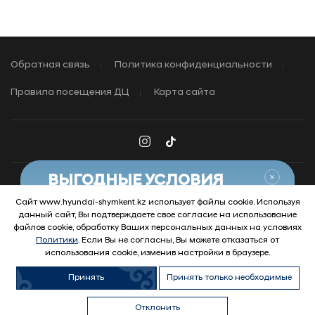
Обратная связь
Политика конфиденциальности
Правила посещения ДЦ
Карта сайта
Закры
ВЫГОДНЫЕ УСЛОВИЯ
НА АВТОМОБИЛИ HYUNDAI
Сайт www.hyundai-shymkent.kz использует файлы cookie. Используя
данный сайт, Вы подтверждаете свое согласие на использование
Узнать условия
© 2026 Hyundai Motor Company
файлов cookie, обработку Ваших персональных данных на условиях
Политики
. Если Вы не согласны, Вы можете отказаться от
использования cookie, изменив настройки в браузере.
Принять
Принять только необходимые
Продать
Купить авто с
Обменять
Купить в
автомобиль
пробегом
автомобиль
кредит
Отклонить
Trade-In
Выгода
WhatsApp
Позвонить