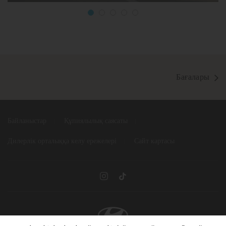
Бағалары
Байланыстар
Құпиялылық саясаты
Дилерлік орталыққа келу ережелері
Сайт картасы